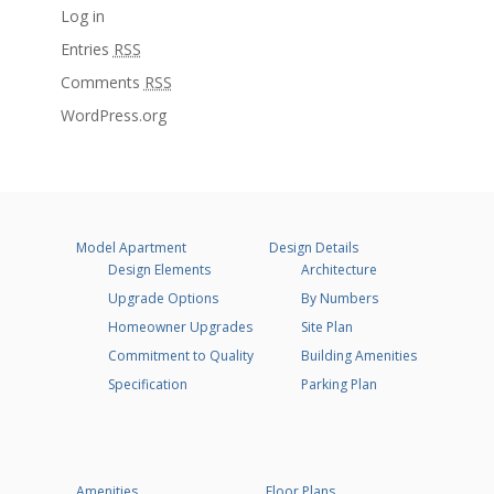
Log in
Entries
RSS
Comments
RSS
WordPress.org
Model Apartment
Design Details
Design Elements
Architecture
Upgrade Options
By Numbers
Homeowner Upgrades
Site Plan
Commitment to Quality
Building Amenities
Specification
Parking Plan
Amenities
Floor Plans