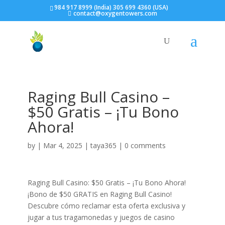
984 917 8999 (India) 305 699 4360 (USA)
contact@oxygentowers.com
Raging Bull Casino –
$50 Gratis – ¡Tu Bono
Ahora!
by
| Mar 4, 2025 |
taya365
|
0 comments
Raging Bull Casino: $50 Gratis – ¡Tu Bono Ahora!
¡Bono de $50 GRATIS en Raging Bull Casino!
Descubre cómo reclamar esta oferta exclusiva y
jugar a tus tragamonedas y juegos de casino