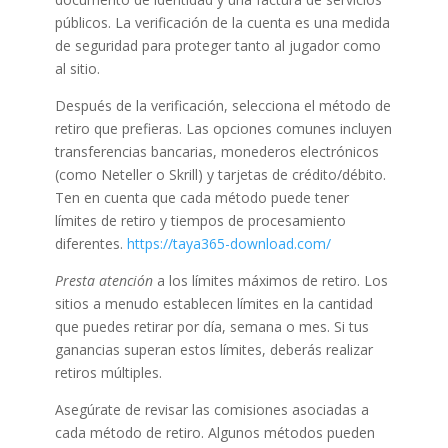
públicos. La verificación de la cuenta es una medida
de seguridad para proteger tanto al jugador como
al sitio.
Después de la verificación, selecciona el método de
retiro que prefieras. Las opciones comunes incluyen
transferencias bancarias, monederos electrónicos
(como Neteller o Skrill) y tarjetas de crédito/débito.
Ten en cuenta que cada método puede tener
límites de retiro y tiempos de procesamiento
diferentes.
https://taya365-download.com/
Presta atención
a los límites máximos de retiro. Los
sitios a menudo establecen límites en la cantidad
que puedes retirar por día, semana o mes. Si tus
ganancias superan estos límites, deberás realizar
retiros múltiples.
Asegúrate de revisar las comisiones asociadas a
cada método de retiro. Algunos métodos pueden