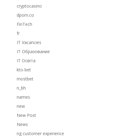
cryptocasino
dporn.co
FinTech
fr
IT Vacancies
IT Образование
IT Освіта
kto-bet
mostbet
n_bh
names
new
New Post
News
ng customer experience