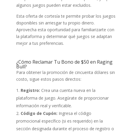
algunos juegos pueden estar excluidos.
Esta oferta de cortesía te permite probar los juegos
disponibles sin arriesgar tu propio dinero.
Aprovecha esta oportunidad para familiarizarte con
la plataforma y determinar qué juegos se adaptan
mejor a tus preferencias.
¿Cómo Reclamar Tu Bono de $50 en Raging
Bull?
Para obtener la promoción de cincuenta dólares sin
costo, sigue estos pasos directos:
Registro:
Crea una cuenta nueva en la
plataforma de juego. Asegúrate de proporcionar
información real y verificable.
Código de Cupón:
Ingresa el código
promocional específico (si es requerido) en la
sección designada durante el proceso de registro o