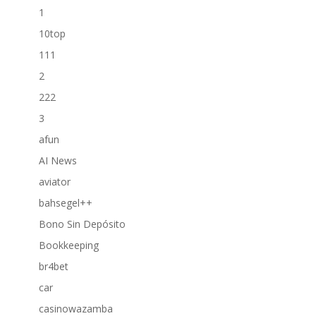
1
10top
111
2
222
3
afun
AI News
aviator
bahsegel++
Bono Sin Depósito
Bookkeeping
br4bet
car
casinowazamba