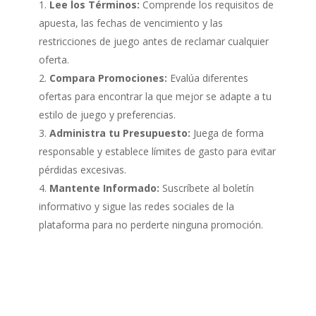
Lee los Términos:
Comprende los requisitos de
apuesta, las fechas de vencimiento y las
restricciones de juego antes de reclamar cualquier
oferta.
Compara Promociones:
Evalúa diferentes
ofertas para encontrar la que mejor se adapte a tu
estilo de juego y preferencias.
Administra tu Presupuesto:
Juega de forma
responsable y establece límites de gasto para evitar
pérdidas excesivas.
Mantente Informado:
Suscríbete al boletín
informativo y sigue las redes sociales de la
plataforma para no perderte ninguna promoción.