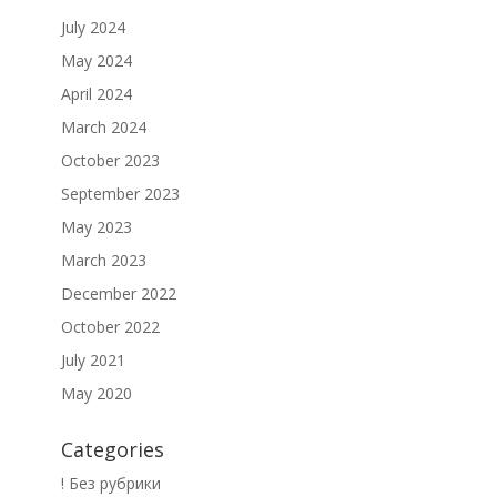
July 2024
May 2024
April 2024
March 2024
October 2023
September 2023
May 2023
March 2023
December 2022
October 2022
July 2021
May 2020
Categories
! Без рубрики