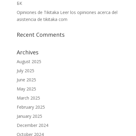
БК
Opiniones de Tikitaka Leer los opiniones acerca del
asistencia de tikitaka com
Recent Comments
Archives
August 2025
July 2025
June 2025
May 2025
March 2025
February 2025
January 2025
December 2024
October 2024