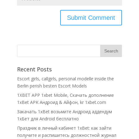
Recent Posts
Escort girls, callgirls, personal modelle inside the
Berlin perish besten Escort Models
1XBET APP 1xbet Mobile, Cкачать дополнение
1xBet APK Андроид & Айфон, kr 1xbet.com
Закачать 1xBet возьмите Андроид аддендум
1хБет для Android бесплатно
Праздник в личный кабинет 1xBet: как зайти
получите и распишитесь должностной журнал