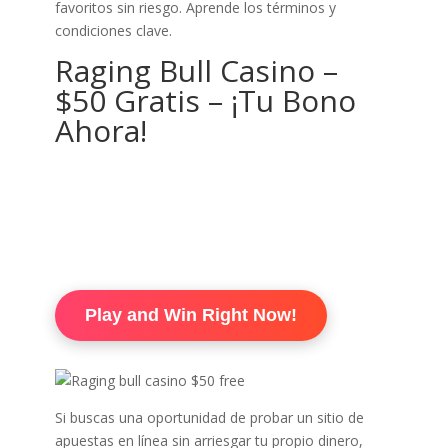
favoritos sin riesgo. Aprende los términos y
condiciones clave.
Raging Bull Casino –
$50 Gratis – ¡Tu Bono
Ahora!
Play and Win Right Now!
Si buscas una oportunidad de probar un sitio de
apuestas en línea sin arriesgar tu propio dinero,