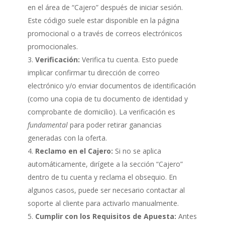
en el área de “Cajero” después de iniciar sesión.
Este código suele estar disponible en la página
promocional o a través de correos electrónicos
promocionales.
Verificación:
Verifica tu cuenta. Esto puede
implicar confirmar tu dirección de correo
electrónico y/o enviar documentos de identificación
(como una copia de tu documento de identidad y
comprobante de domicilio). La verificación es
fundamental
para poder retirar ganancias
generadas con la oferta.
Reclamo en el Cajero:
Si no se aplica
automáticamente, dirígete a la sección “Cajero”
dentro de tu cuenta y reclama el obsequio. En
algunos casos, puede ser necesario contactar al
soporte al cliente para activarlo manualmente.
Cumplir con los Requisitos de Apuesta:
Antes