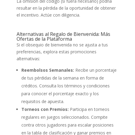
La omisión del código (si fuera necesario) podría
resultar en la pérdida de la oportunidad de obtener
el incentivo. Actúe con diligencia.
Alternativas al Regalo de Bienvenida: Más
Ofertas de la Plataforma
Si el obsequio de bienvenida no se ajusta a tus
preferencias, explora estas promociones
alternativas:
Reembolsos Semanales:
Recibe un porcentaje
de tus pérdidas de la semana en forma de
créditos. Consulta los términos y condiciones
para conocer el porcentaje exacto y los
requisitos de apuesta.
Torneos con Premios:
Participa en torneos
regulares en juegos seleccionados. Compite
contra otros jugadores para escalar posiciones
en la tabla de clasificación y ganar premios en