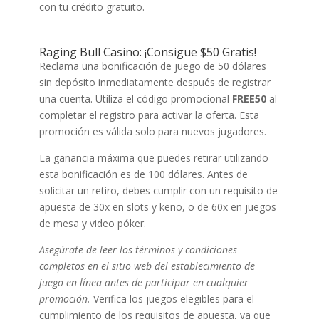
con tu crédito gratuito.
Raging Bull Casino: ¡Consigue $50 Gratis!
Reclama una bonificación de juego de 50 dólares
sin depósito inmediatamente después de registrar
una cuenta. Utiliza el código promocional
FREE50
al
completar el registro para activar la oferta. Esta
promoción es válida solo para nuevos jugadores.
La ganancia máxima que puedes retirar utilizando
esta bonificación es de 100 dólares. Antes de
solicitar un retiro, debes cumplir con un requisito de
apuesta de 30x en slots y keno, o de 60x en juegos
de mesa y video póker.
Asegúrate de leer los términos y condiciones
completos en el sitio web del establecimiento de
juego en línea antes de participar en cualquier
promoción.
Verifica los juegos elegibles para el
cumplimiento de los requisitos de apuesta, ya que