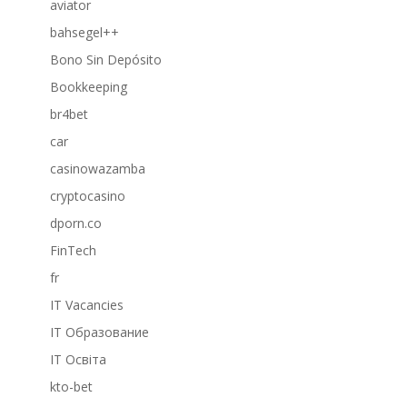
aviator
bahsegel++
Bono Sin Depósito
Bookkeeping
br4bet
car
casinowazamba
cryptocasino
dporn.co
FinTech
fr
IT Vacancies
IT Образование
IT Освіта
kto-bet