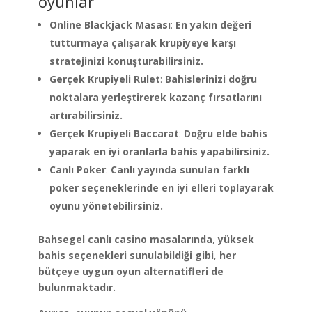
oyunlar
Online Blackjack Masası
:
En yakın değeri
tutturmaya çalışarak
krupiyeye karşı
stratejinizi konuşturabilirsiniz.
Gerçek Krupiyeli Rulet
:
Bahislerinizi doğru
noktalara yerleştirerek
kazanç fırsatlarını
artırabilirsiniz.
Gerçek Krupiyeli Baccarat
:
Doğru elde bahis
yaparak
en iyi oranlarla bahis yapabilirsiniz.
Canlı Poker
:
Canlı yayında sunulan farklı
poker seçeneklerinde
en iyi elleri toplayarak
oyunu yönetebilirsiniz.
Bahsegel canlı casino masalarında
,
yüksek
bahis seçenekleri sunulabildiği gibi
,
her
bütçeye uygun oyun alternatifleri de
bulunmaktadır.