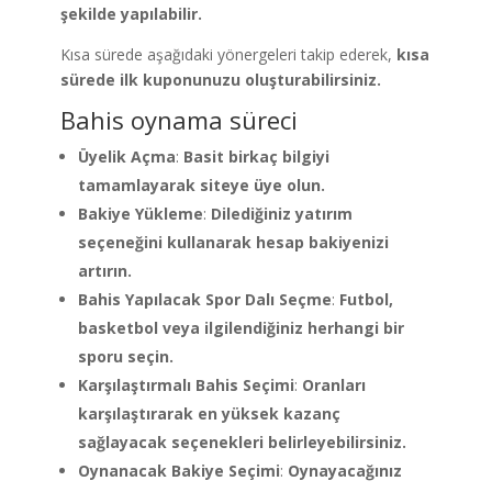
şekilde yapılabilir.
Kısa sürede aşağıdaki yönergeleri takip ederek,
kısa
sürede ilk kuponunuzu oluşturabilirsiniz.
Bahis oynama süreci
Üyelik Açma
:
Basit birkaç bilgiyi
tamamlayarak
siteye üye olun.
Bakiye Yükleme
:
Dilediğiniz yatırım
seçeneğini kullanarak
hesap bakiyenizi
artırın.
Bahis Yapılacak Spor Dalı Seçme
:
Futbol,
basketbol veya ilgilendiğiniz herhangi bir
sporu seçin.
Karşılaştırmalı Bahis Seçimi
:
Oranları
karşılaştırarak
en yüksek kazanç
sağlayacak seçenekleri belirleyebilirsiniz.
Oynanacak Bakiye Seçimi
:
Oynayacağınız